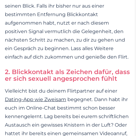
seinen Blick. Falls ihr bisher nur aus einer
bestimmten Entfernung Blickkontakt
aufgenommen habt, nutzt er nach diesem
positiven Signal vermutlich die Gelegenheit, den
nächsten Schritt zu machen, zu dir zu gehen und
ein Gespräch zu beginnen. Lass alles Weitere
einfach auf dich zukommen und genieße den Flirt.
2. Blickkontakt als Zeichen dafür, dass
er sich sexuell angesprochen fühlt
Vielleicht bist du deinem Flirtpartner auf einer
Dating-App wie Zweisam
begegnet. Dann habt ihr
euch im Online-Chat bestimmt schon besser
kennengelernt. Lag bereits bei eurem schriftlichen
Austausch ein gewisses Knistern in der Luft? Oder
hattet ihr bereits einen gemeinsamen Videoanruf,