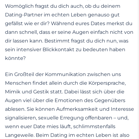
Womöglich fragst du dich auch, ob du deinem
Dating-Partner im echten Leben genauso gut
gefällst wie er dir? Während eures Dates merkst du
dann schnell, dass er seine Augen einfach nicht von
dir lassen kann. Bestimmt fragst du dich nun, was
sein intensiver Blickkontakt zu bedeuten haben
könnte?
Ein Großteil der Kommunikation zwischen uns
Menschen findet allein durch die Körpersprache,
Mimik und Gestik statt. Dabei lässt sich über die
Augen viel über die Emotionen des Gegenübers
ablesen. Sie können Aufmerksamkeit und Interesse
signalisieren, sexuelle Erregung offenbaren – und,
wenn euer Date mies läuft, schlimmstenfalls
Langeweile. Beim Dating im echten Leben ist also