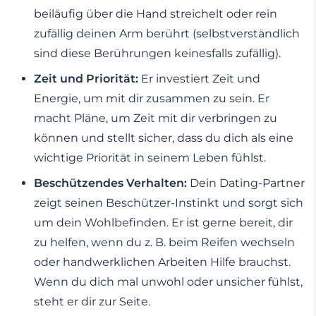
beiläufig über die Hand streichelt oder rein
zufällig deinen Arm berührt (selbstverständlich
sind diese Berührungen keinesfalls zufällig).
Zeit und Priorität:
Er investiert Zeit und
Energie, um mit dir zusammen zu sein. Er
macht Pläne, um Zeit mit dir verbringen zu
können und stellt sicher, dass du dich als eine
wichtige Priorität in seinem Leben fühlst.
Beschützendes Verhalten:
Dein Dating-Partner
zeigt seinen Beschützer-Instinkt und sorgt sich
um dein Wohlbefinden. Er ist gerne bereit, dir
zu helfen, wenn du z. B. beim Reifen wechseln
oder handwerklichen Arbeiten Hilfe brauchst.
Wenn du dich mal unwohl oder unsicher fühlst,
steht er dir zur Seite.