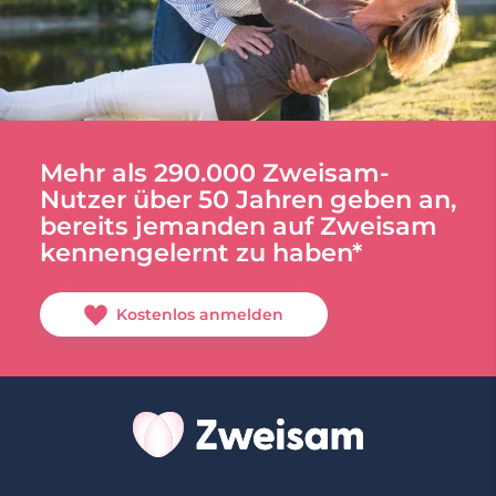
Mehr als 290.000 Zweisam-
Nutzer über 50 Jahren geben an,
bereits jemanden auf Zweisam
kennengelernt zu haben*
Kostenlos anmelden