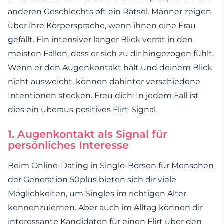
anderen Geschlechts oft ein Rätsel. Männer zeigen
über ihre Körpersprache, wenn ihnen eine Frau
gefällt. Ein intensiver langer Blick verrät in den
meisten Fällen, dass er sich zu dir hingezogen fühlt.
Wenn er den Augenkontakt hält und deinem Blick
nicht ausweicht, können dahinter verschiedene
Intentionen stecken. Freu dich: In jedem Fall ist
dies ein überaus positives Flirt-Signal.
1. Augenkontakt als Signal für
persönliches Interesse
Beim Online-Dating in
Single-Börsen für Menschen
der Generation 50plus
bieten sich dir viele
Möglichkeiten, um Singles im richtigen Alter
kennenzulernen. Aber auch im Alltag können dir
interessante Kandidaten für einen Flirt über den