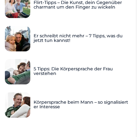
Flirt-Tipps – Die Kunst, dein Gegenüber
charmant um den Finger zu wickeln
Er schreibt nicht mehr – 7 Tipps, was du
jetzt tun kannst!
5 Tipps: Die Körpersprache der Frau
verstehen
Körpersprache beim Mann – so signalisiert
er Interesse