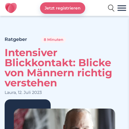
Jetzt registrieren
Zweisam
Ratgeber
8 Minuten
Intensiver
Blickkontakt: Blicke
von Männern richtig
verstehen
Laura, 12. Juli 2023