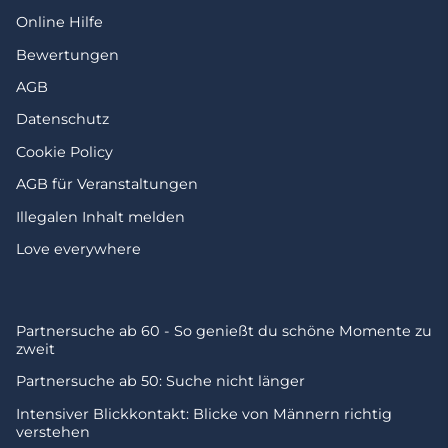
Online Hilfe
Bewertungen
AGB
Datenschutz
Cookie Policy
AGB für Veranstaltungen
Illegalen Inhalt melden
Love everywhere
Partnersuche ab 60 - So genießt du schöne Momente zu
zweit
Partnersuche ab 50: Suche nicht länger
Intensiver Blickkontakt: Blicke von Männern richtig
verstehen