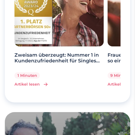
Zweisam überzeugt: Nummer 1 in
Frauen ab 
Kundenzufriedenheit für Singles
so einfach 
über 50
1 Minuten
9 Minuten
Artikel lesen
Artikel lesen