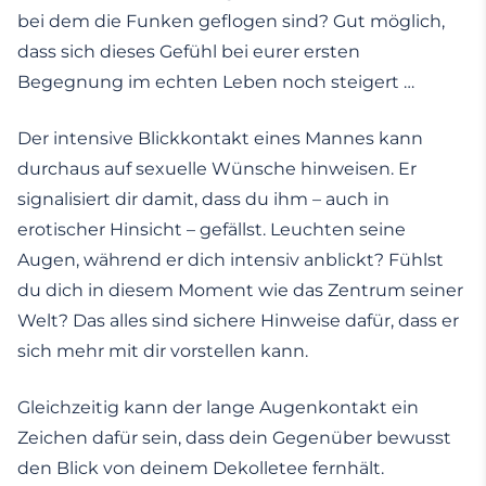
bei dem die Funken geflogen sind? Gut möglich,
dass sich dieses Gefühl bei eurer ersten
Begegnung im echten Leben noch steigert …
Der intensive Blickkontakt eines Mannes kann
durchaus auf sexuelle Wünsche hinweisen. Er
signalisiert dir damit, dass du ihm – auch in
erotischer Hinsicht – gefällst. Leuchten seine
Augen, während er dich intensiv anblickt? Fühlst
du dich in diesem Moment wie das Zentrum seiner
Welt? Das alles sind sichere Hinweise dafür, dass er
sich mehr mit dir vorstellen kann.
Gleichzeitig kann der lange Augenkontakt ein
Zeichen dafür sein, dass dein Gegenüber bewusst
den Blick von deinem Dekolletee fernhält.