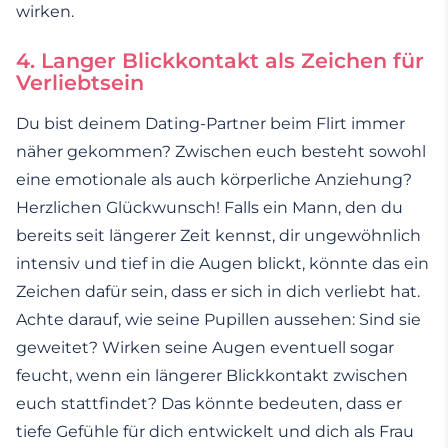
wirken.
4. Langer Blickkontakt als Zeichen für
Verliebtsein
Du bist deinem Dating-Partner beim Flirt immer
näher gekommen? Zwischen euch besteht sowohl
eine emotionale als auch körperliche Anziehung?
Herzlichen Glückwunsch! Falls ein Mann, den du
bereits seit längerer Zeit kennst, dir ungewöhnlich
intensiv und tief in die Augen blickt, könnte das ein
Zeichen dafür sein, dass er sich in dich verliebt hat.
Achte darauf, wie seine Pupillen aussehen: Sind sie
geweitet? Wirken seine Augen eventuell sogar
feucht, wenn ein längerer Blickkontakt zwischen
euch stattfindet? Das könnte bedeuten, dass er
tiefe Gefühle für dich entwickelt und dich als Frau