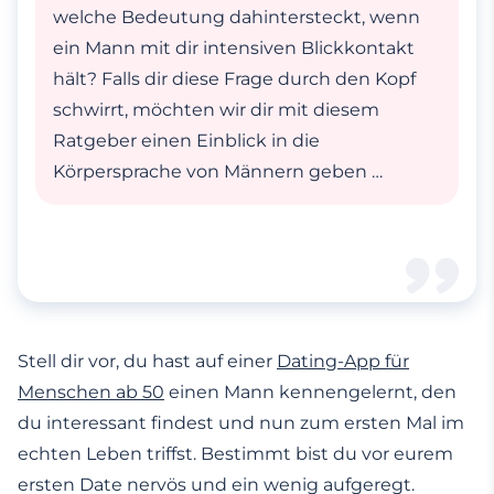
welche Bedeutung dahintersteckt, wenn
ein Mann mit dir intensiven Blickkontakt
hält? Falls dir diese Frage durch den Kopf
schwirrt, möchten wir dir mit diesem
Ratgeber einen Einblick in die
Körpersprache von Männern geben …
Stell dir vor, du hast auf einer
Dating-App für
Menschen ab 50
einen Mann kennengelernt, den
du interessant findest und nun zum ersten Mal im
echten Leben triffst. Bestimmt bist du vor eurem
ersten Date nervös und ein wenig aufgeregt.