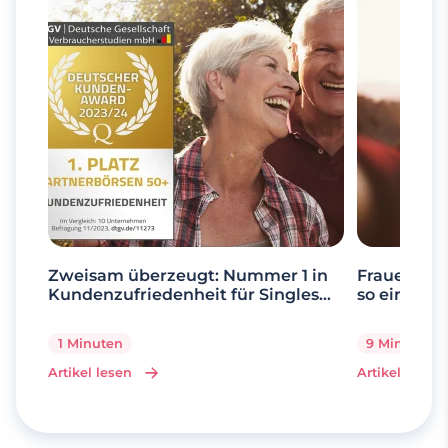
Zweisam überzeugt: Nummer 1 in
Frauen ab 
Kundenzufriedenheit für Singles
so einfach 
über 50
1 Minuten
9 Minuten
Artikel lesen
Artikel lesen