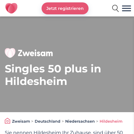
Jetzt registrieren
Zweisam
Singles 50 plus in
Hildesheim
Zweisam
>
Deutschland
>
Niedersachsen
>
Hildesheim
Sie nennen Hildesheim Ihr Zuhause, sind über 50