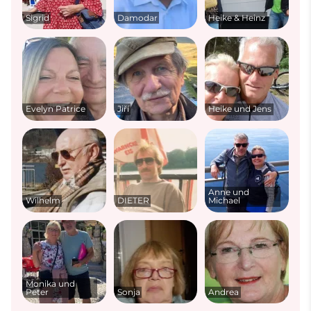
Sigrid
Damodar
Heike & Heinz
Evelyn Patrice
Jiří
Heike und Jens
Anne und
Wilhelm
DIETER
Michael
Monika und
Peter
Sonja
Andrea