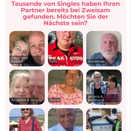
Tausende von Singles haben Ihren
Partner bereits bei Zweisam
gefunden. Möchten Sie der
Nächste sein?
Gaby und
Robert
Jens
Johannes
Verena &
Angelika & Jörg
Diane
Reinhard