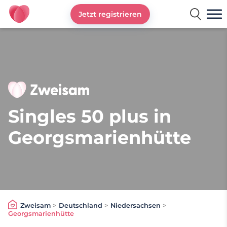
Jetzt registrieren
Zweisam
Singles 50 plus in
Georgsmarienhütte
Zweisam
>
Deutschland
>
Niedersachsen
>
Georgsmarienhütte