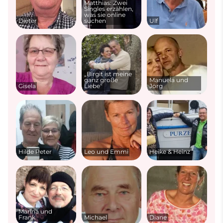
Matthias: Zwei
Singles erzählen,
was sie online
Dieter
suchen
Ulf
„Birgit ist meine
ganz große
Manuela und
Gisela
Liebe"
Jörg
Hilde Peter
Leo und Emmi
Heike & Heinz
Marina und
Frank
Michael
Diane