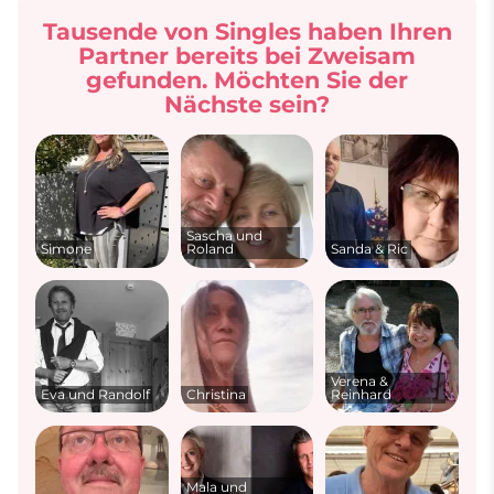
Tausende von Singles haben Ihren
Partner bereits bei Zweisam
gefunden. Möchten Sie der
Nächste sein?
Sascha und
Simone
Roland
Sanda & Ric
Verena &
Eva und Randolf
Christina
Reinhard
Mala und