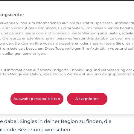
 für Singles über 50 aus Bayern
, die online
 wollen.
lungscenter
erwenden Tools, um Informationen auf Ihrem Gerät zu speichern und/oder da
ließlich eindeutiger Kennungen, zu verarbeiten, um unseren Service bereitzus
et dir Zweisam.de eine Vielzahl an Vorteilen:
 und personalisierte oder nicht-personalisierte Werbung anzubieten, soziale 
-Dienste zu empfehlen und ein besseres Verständnis darüber zu gewinnen, 
erden. Sie können Ihre Auswahl akzeptieren oder ändern, indem Sie unten 
sicherstellen, dass du es mit echten Menschen zu
um jederzeit besuchen. Diese Tools verfolgen Ihre Aktivität in Apps und auf
eeinstellungen genehmigen.
ting-Profil
mit einer persönlichen
ff auf Informationen auf einem Endgerät. Entwicklung und Verbesserung de
u machen, die zu dir passen.
zierten Menge von Daten, Messung von Werbeleistung und Zielgruppenforsc
ern und ganz Deutschland und starte einen
in Interesse geweckt hat.
Auswahl personalisieren
Akzeptieren
h mit reifen Frauen und Männern für ein Einzel-
ne dabei, Singles in deiner Region zu finden, die
rfüllende Beziehung wünschen.