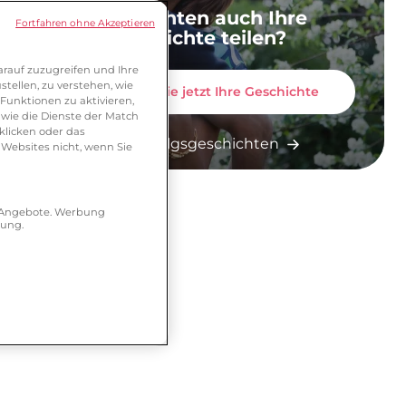
Sie möchten auch Ihre
Fortfahren ohne Akzeptieren
Geschichte teilen?
rauf zuzugreifen und Ihre
tellen, zu verstehen, wie
Erzählen Sie jetzt Ihre Geschichte
Funktionen zu aktivieren,
wie die Dienste der Match
klicken oder das
Mehr Erfolgsgeschichten
 Websites nicht, wenn Sie
r Angebote. Werbung
hung.