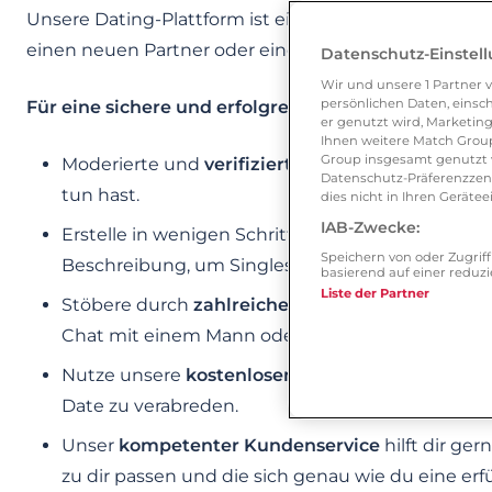
Unsere Dating-Plattform ist ein beliebter
Treffpunkt
einen neuen Partner oder eine neue Partnerin finden
Datenschutz-Einstel
Wir und unsere
1
Partner v
persönlichen Daten, einsch
Für eine sichere und erfolgreiche Partnersuche biet
er genutzt wird, Marketing
Ihnen weitere Match Group
Group insgesamt genutzt w
Moderierte und
verifizierte Single-Profile
, die 
Datenschutz-Präferenzzentr
tun hast.
dies nicht in Ihren Gerät
IAB-Zwecke:
Erstelle in wenigen Schritten ein
detailliertes Da
Speichern von oder Zugri
Beschreibung, um Singles auf dich aufmerksam z
basierend auf einer redu
Liste der Partner
Stöbere durch
zahlreiche Single-Profile
aus Bay
Chat mit einem Mann oder einer Frau, der/die de
Nutze unsere
kostenlosen Dating-Tipps
, um dic
Date zu verabreden.
Unser
kompetenter Kundenservice
hilft dir ger
zu dir passen und die sich genau wie du eine e