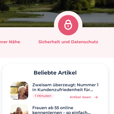
Ihrer Nähe
Sicherheit und Datenschutz
Beliebte Artikel
Zweisam überzeugt: Nummer 1
in Kundenzufriedenheit für
Singles über 50
1 Minuten
Artikel lesen
Frauen ab 55 online
kennenlernen – so einfach