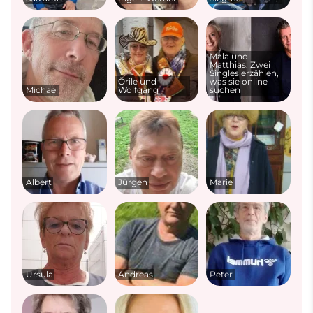
Mala und
Matthias: Zwei
Singles erzählen,
Örile und
was sie online
Michael
Wolfgang
suchen
Albert
Jürgen
Marie
Ursula
Andreas
Peter