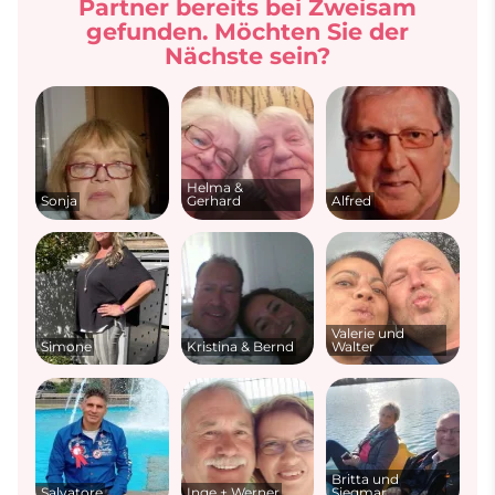
Partner bereits bei Zweisam
gefunden. Möchten Sie der
Nächste sein?
Helma &
Sonja
Gerhard
Alfred
Valerie und
Simone
Kristina & Bernd
Walter
Britta und
Salvatore
Inge + Werner
Siegmar