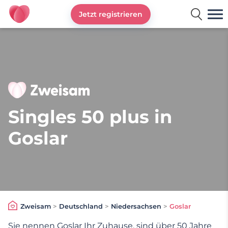
Jetzt registrieren
Zweisam
Singles 50 plus in
Goslar
Zweisam
>
Deutschland
>
Niedersachsen
>
Goslar
Sie nennen Goslar Ihr Zuhause, sind über 50 Jahre