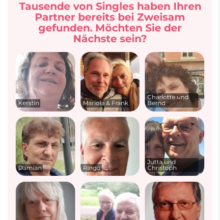
Tausende von Singles haben Ihren
Partner bereits bei Zweisam
gefunden. Möchten Sie der
Nächste sein?
Charlotte und
Kerstin
Mariola & Frank
Bernd
Jutta und
Damian
Ringo
Christoph