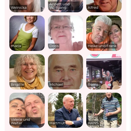
Annett und
Welnicka
Wolfgang
Alfred
maria
Doris
Heike und Frank
Brigitte
Michael
Roma
Valerie und
Walter
Hartmut
HANS