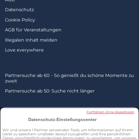
Datenschutz
Cookie Policy
AGB für Veranstaltungen
Illegalen Inhalt melden
Love everywhere
Partnersuche ab 60 - So genießt du schöne Momente zu
zweit
Partnersuche ab 50: Suche nicht länger
© 2026 by Zweisam. Alle Rechte vorbehalten. A
meetic
Fortfahren ohne Akzeptieren
network site.
Datenschutz-Einstellungscenter
Wir und unsere
1
Partner verwenden Tools, um Informationen auf Ihrem
*Umfrage von Dynata im Dezember 2023 unter einer
Gerät zu speichern und/oder darauf zuzugreifen und Ihre persönlichen
repräsentativen Stichprobe von 961 Personen ab 50 Jahren in
Daten, einschließlich eindeutiger Kennungen, zu verarbeiten, um unseren