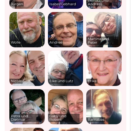
Monika und
Jürgen
Isabel/Gebhard
Andreas
Martina und
Wolle
Andree
Peter
Nicole
Elke und Lutz
Erika
Petra und
Gaby und
Dietmar
Robert
Barnabas