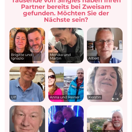
Tausende von Singles haben Ihren
Partner bereits bei Zweisam
gefunden. Möchten Sie der
Nächste sein?
Brigitte und
Monika und
Ignazio
Martin
Albert
Ulf
Anna und Reiner
Kerstin