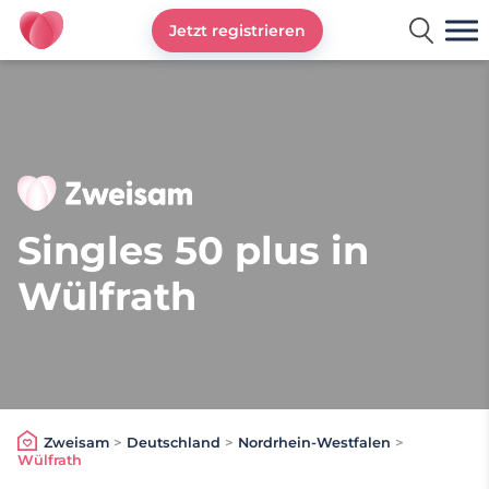
Jetzt registrieren
Zweisam
Singles 50 plus in
Wülfrath
Zweisam
>
Deutschland
>
Nordrhein-Westfalen
>
Wülfrath