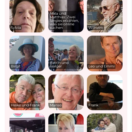
Mala und
Matthias: Zwei
Singles erzählen,
was sie online
Sylvia
suchen
Wilhelm
Katrin und
Birgit
Holger
Leo und Emmi
Heike und Frank
Manso
Frank