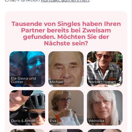
Tausende von Singles haben Ihren
Partner bereits bei Zweisam
gefunden. Möchten Sie der
Nächste sein?
Ela-Slawa und
Günter
Michael
Norbert Heinen
Doris & Anton
Eva
Welnicka