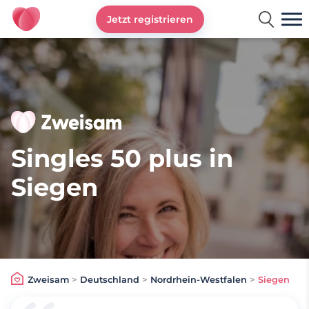
Jetzt registrieren
Zweisam
Singles 50 plus in
Siegen
Zweisam
>
Deutschland
>
Nordrhein-Westfalen
>
Siegen