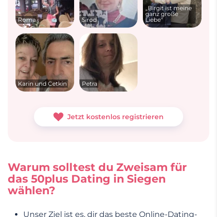
„Birgit ist meine
ganz große
Roma
Sirod
Liebe"
Karin und Cetkin
Petra
Jetzt kostenlos registrieren
Warum solltest du Zweisam für
das 50plus Dating in Siegen
wählen?
Unser Ziel ist es, dir das beste Online-Dating-