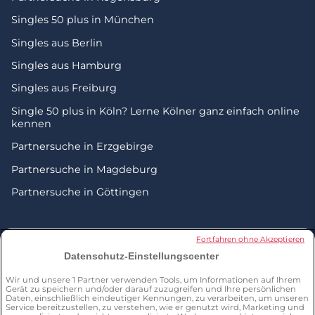
Singles 50 plus in München
Singles aus Berlin
Singles aus Hamburg
Singles aus Freiburg
Single 50 plus in Köln? Lerne Kölner ganz einfach online
kennen
Partnersuche in Erzgebirge
Partnersuche in Magdeburg
Partnersuche in Göttingen
© 2026 by Zweisam. Alle Rechte vorbehalten. A
meetic
Fortfahren ohne Akzeptieren
network site.
Datenschutz-Einstellungscenter
Wir und unsere
1
Partner verwenden Tools, um Informationen auf Ihrem
*Umfrage von Dynata im Dezember 2023 unter einer
Gerät zu speichern und/oder darauf zuzugreifen und Ihre persönlichen
repräsentativen Stichprobe von 961 Personen ab 50 Jahren in
Daten, einschließlich eindeutiger Kennungen, zu verarbeiten, um unseren
Deutschland. 1 % der Befragten hat über Zweisam jemanden
Service bereitzustellen, zu verstehen, wie er genutzt wird, Marketing und