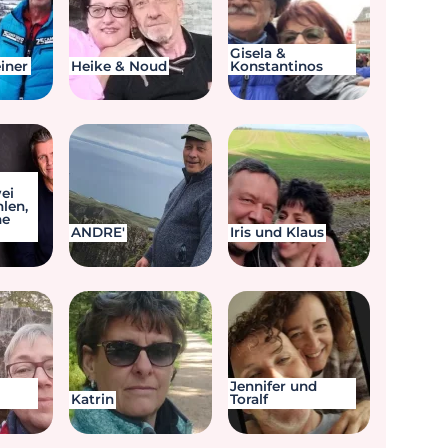
Gisela &
iner
Heike & Noud
Konstantinos
ei
hlen,
ne
ANDRE'
Iris und Klaus
Jennifer und
Katrin
Toralf