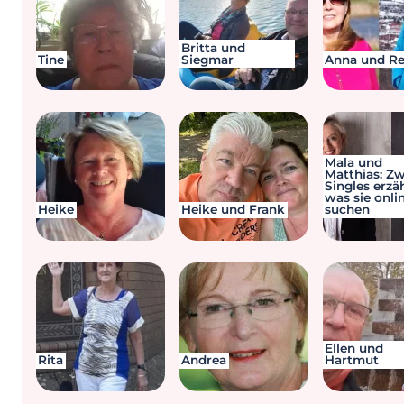
Britta und
Tine
Siegmar
Anna und Re
Mala und
Matthias: Zw
Singles erzä
was sie onli
Heike
Heike und Frank
suchen
Ellen und
Rita
Andrea
Hartmut