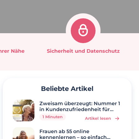
Ihrer Nähe
Sicherheit und Datenschutz
Beliebte Artikel
Zweisam überzeugt: Nummer 1
in Kundenzufriedenheit für
Singles über 50
1 Minuten
Artikel lesen
Frauen ab 55 online
kennenlernen – so einfach