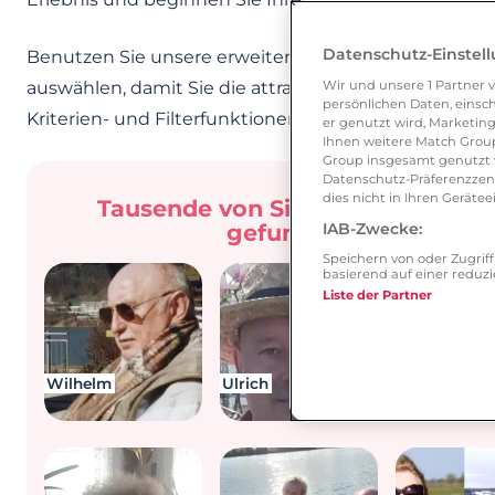
Datenschutz-Einstel
Benutzen Sie unsere erweiterte Such-, Kriterien- und
Wir und unsere
1
Partner v
auswählen, damit Sie die attraktivsten Benutzerprof
persönlichen Daten, einsch
Kriterien- und Filterfunktionen, die es erlauben Mitg
er genutzt wird, Marketing
Ihnen weitere Match Group
Group insgesamt genutzt w
Datenschutz-Präferenzzentr
dies nicht in Ihren Gerät
Tausende von Singles haben Ihre
IAB-Zwecke:
gefunden. Möchten Sie
Speichern von oder Zugri
basierend auf einer redu
Liste der Partner
Angelika (64
und Norbert
– Zwei Singl
erzählen, wa
Wilhelm
Ulrich
online such