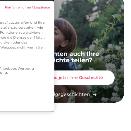
Fortfahren ohne Akzeptieren
rauf zuzugreifen und Ihre
tellen, zu verstehen, wie
Funktionen zu aktivieren,
wie die Dienste der Match
klicken oder das
 Websites nicht, wenn Sie
Sie möchten auch Ihre
Geschichte teilen?
r Angebote. Werbung
hung.
Erzählen Sie jetzt Ihre Geschichte
Mehr Erfolgsgeschichten