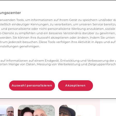
lungscenter
 Filterfunktionen. Sie können Mitglieder-Profile
erwenden Tools, um Informationen auf Ihrem Gerät zu speichern und/oder da
ile entdecken. Zweisam.de hat sinnvolle Such-,
ließlich eindeutiger Kennungen, zu verarbeiten, um unseren Service bereitzus
lieder mit den ähnlichen Kriterien.
 und personalisierte oder nicht-personalisierte Werbung anzubieten, soziale 
-Dienste zu empfehlen und ein besseres Verständnis darüber zu gewinnen, 
erden. Sie können Ihre Auswahl akzeptieren oder ändern, indem Sie unten 
um jederzeit besuchen. Diese Tools verfolgen Ihre Aktivität in Apps und auf
eeinstellungen genehmigen.
n Partner bereits bei Zweisam
 der Nächste sein?
ff auf Informationen auf einem Endgerät. Entwicklung und Verbesserung de
zierten Menge von Daten, Messung von Werbeleistung und Zielgruppenforsc
)
 (69)
es
Auswahl personalisieren
Akzeptieren
s sie
en …
Michael
Konrad