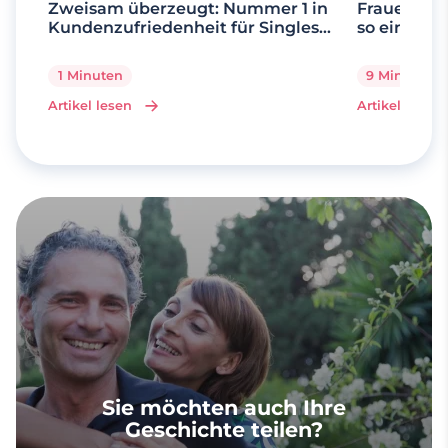
Zweisam überzeugt: Nummer 1 in
Frauen ab 
Kundenzufriedenheit für Singles
so einfach 
über 50
1 Minuten
9 Minuten
Artikel lesen
Artikel lesen
Sie möchten auch Ihre
Geschichte teilen?