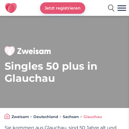
Jetzt registrieren
Zweisam
Singles 50 plus in
Glauchau
Zweisam
>
Deutschland
>
Sachsen
>
Glauchau
Sie kommen aus Glauchau, sind 50 Jahre alt und