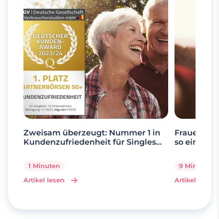
Zweisam überzeugt: Nummer 1 in
Frauen ab 
Kundenzufriedenheit für Singles
so einfach 
über 50
1 Minuten
9 Minuten
Artikel lesen
Artikel lesen