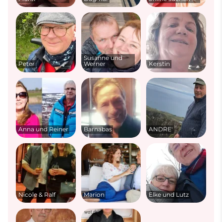
Susanne und
Peter
Werner
Kerstin
Anna und Reiner
Barnabas
ANDRE'
Nicole & Ralf
Marion
Elke und Lutz