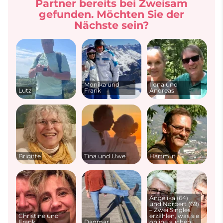
Partner bereits bei Zweisam
gefunden. Möchten Sie der
Nächste sein?
Monika und
Ilona und
Lutz
Frank
Andreas
Brigitte
Tina und Uwe
Hartmut
Angelika (64)
und Norbert (69)
– Zwei Singles
Christine und
erzählen, was sie
Frank
Dagmar
online suchen …