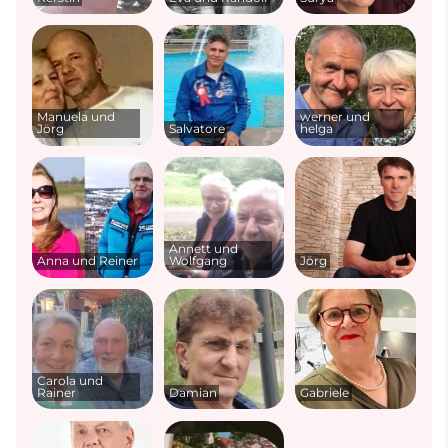
Manuela und
werner und
Jörg
Salvatore
helga
Annett und
Anna und Reiner
Wolfgang
Jörg
Carola und
Rainer
Damian
Gabriele