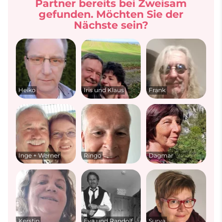
Partner bereits bei Zweisam
gefunden. Möchten Sie der
Nächste sein?
Heiko
Iris und Klaus
Frank
Inge + Werner
Ringo
Dagmar
Kerstin
Eva und Randolf
Surya