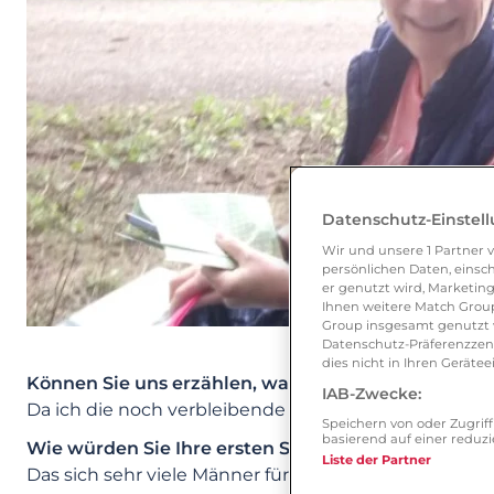
Datenschutz-Einstel
Wir und unsere
1
Partner v
persönlichen Daten, einsch
er genutzt wird, Marketing
Ihnen weitere Match Group
Group insgesamt genutzt w
Datenschutz-Präferenzzentr
dies nicht in Ihren Gerät
Können Sie uns erzählen, was Sie dazu angeregt h
IAB-Zwecke:
Da ich die noch verbleibende Zeit nicht alleine ver
Speichern von oder Zugri
basierend auf einer redu
Wie würden Sie Ihre ersten Schritte auf der Seite
Liste der Partner
Das sich sehr viele Männer für mich interessierten 