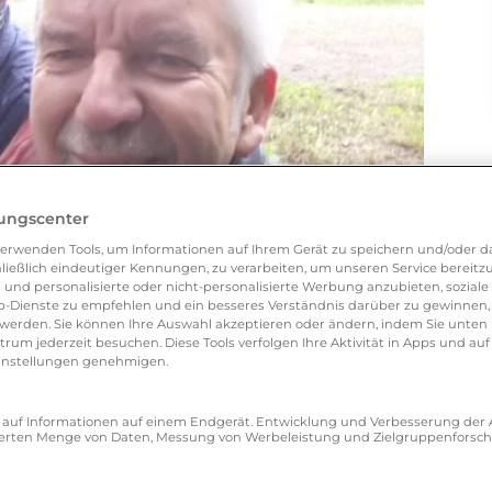
lungscenter
erwenden Tools, um Informationen auf Ihrem Gerät zu speichern und/oder da
ließlich eindeutiger Kennungen, zu verarbeiten, um unseren Service bereitzus
 und personalisierte oder nicht-personalisierte Werbung anzubieten, soziale 
-Dienste zu empfehlen und ein besseres Verständnis darüber zu gewinnen, 
erden. Sie können Ihre Auswahl akzeptieren oder ändern, indem Sie unten 
um jederzeit besuchen. Diese Tools verfolgen Ihre Aktivität in Apps und auf
eeinstellungen genehmigen.
at, Zweisam auszuprobieren?
bringen möchte
ff auf Informationen auf einem Endgerät. Entwicklung und Verbesserung de
zierten Menge von Daten, Messung von Werbeleistung und Zielgruppenforsc
 beschreiben? Was hat Ihr Vertrauen geweckt?
und ich einige persönlich kennengelernt habe