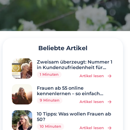
Beliebte Artikel
Zweisam überzeugt: Nummer 1
in Kundenzufriedenheit für
Singles über 50
1 Minuten
Artikel lesen
Frauen ab 55 online
kennenlernen – so einfach
geht’s
9 Minuten
Artikel lesen
10 Tipps: Was wollen Frauen ab
50?
10 Minuten
Artikel lesen