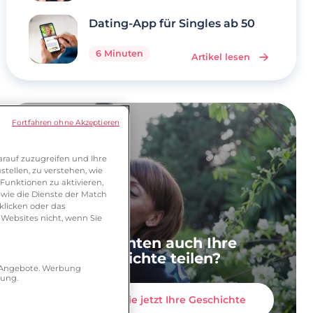
Dating-App für Singles ab 50
6 Minuten
Artikel lesen
Fortfahren ohne Akzeptieren
rauf zuzugreifen und Ihre
tellen, zu verstehen, wie
Funktionen zu aktivieren,
wie die Dienste der Match
klicken oder das
 Websites nicht, wenn Sie
Sie möchten auch Ihre
Geschichte teilen?
r Angebote. Werbung
hung.
Erzählen Sie jetzt Ihre Geschichte