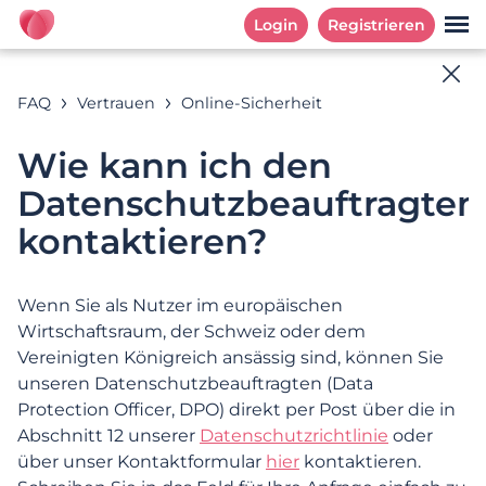
Login
Registrieren
Online-Hilfe
FAQ
Vertrauen
Online-Sicherheit
Antworten auf deine Fragen
Wie kann ich den
Datenschutzbeauftragten
kontaktieren?
Suchbeispiele: « Abonnement », «E-Mail Adresse », «
Registrierung »
​​Wenn Sie als Nutzer im europäischen
Wirtschaftsraum, der Schweiz oder dem
Vereinigten Königreich ansässig sind, können Sie
KATEGORIEN
HÄUFIG GESTELLTE FRAGEN
unseren Datenschutzbeauftragten (Data
Protection Officer, DPO) direkt per Post über die in
Kategorien
Abschnitt 12 unserer
Datenschutzrichtlinie
oder
über unser Kontaktformular
hier
kontaktieren.