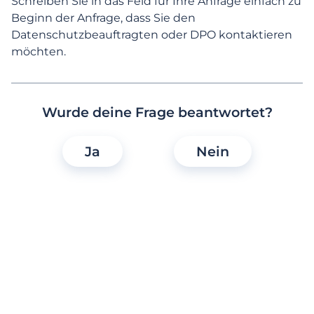
Schreiben Sie in das Feld für Ihre Anfrage einfach zu
Anmeldung und erste Schritte
Beginn der Anfrage, dass Sie den
Datenschutzbeauftragten oder DPO kontaktieren
Mein Profil verwalten
möchten.
Funktionen, Suche & Kommunikation
Wurde deine Frage beantwortet?
Abonnement & kostenpflichtige
Funktionen
Ja
Nein
Vertrauen
Online-Sicherheit
Ich habe ein Profil entdeckt, das mir
verdächtig vorkommt. Was kann ich tun?
Wie kann ich sicher sein, dass alle Profile