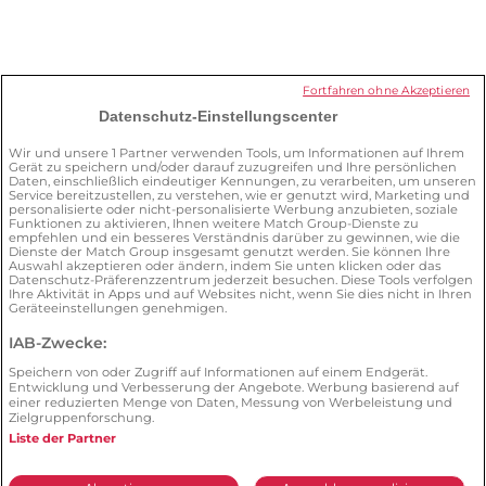
Wie kann ich mein Profil löschen?
Fortfahren ohne Akzeptieren
Datenschutz-Einstellungscenter
Was kann ich für meine Sicherheit auf
Wir und unsere
1
Partner verwenden Tools, um Informationen auf Ihrem
Gerät zu speichern und/oder darauf zuzugreifen und Ihre persönlichen
der Plattform tun?
Daten, einschließlich eindeutiger Kennungen, zu verarbeiten, um unseren
Service bereitzustellen, zu verstehen, wie er genutzt wird, Marketing und
personalisierte oder nicht-personalisierte Werbung anzubieten, soziale
Funktionen zu aktivieren, Ihnen weitere Match Group-Dienste zu
empfehlen und ein besseres Verständnis darüber zu gewinnen, wie die
Dienste der Match Group insgesamt genutzt werden. Sie können Ihre
Auswahl akzeptieren oder ändern, indem Sie unten klicken oder das
Datenschutz-Präferenzzentrum jederzeit besuchen. Diese Tools verfolgen
Ihre Aktivität in Apps und auf Websites nicht, wenn Sie dies nicht in Ihren
Geräteeinstellungen genehmigen.
AGB
Datenschutz
Verträge hier kündigen
IAB-Zwecke:
Cookie Policy
Impressum
Speichern von oder Zugriff auf Informationen auf einem Endgerät.
Illegalen Inhalt melden
Entwicklung und Verbesserung der Angebote. Werbung basierend auf
einer reduzierten Menge von Daten, Messung von Werbeleistung und
Zielgruppenforschung.
© 2026 by Zweisam. Alle Rechte vorbehalten. A
meetic
network website.
Liste der Partner