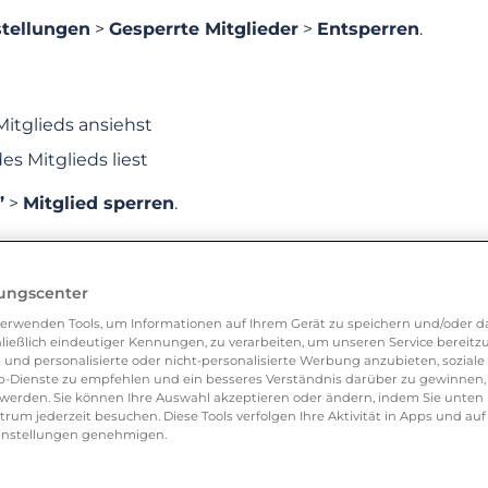
tellungen
>
Gesperrte Mitglieder
>
Entsperren
.
KATEGORIEN
HÄUFIG GESTELLTE FRAGEN
Mitglieds ansiehst
s Mitglieds liest
’
>
Mitglied sperren
.
itglieds aufzuheben:
lungscenter
 >
Gesperrte Mitglieder
>
Entsperren
erwenden Tools, um Informationen auf Ihrem Gerät zu speichern und/oder da
ion
ließlich eindeutiger Kennungen, zu verarbeiten, um unseren Service bereitzus
 mich ein Mitglied blockiert hat?
 und personalisierte oder nicht-personalisierte Werbung anzubieten, soziale 
-Dienste zu empfehlen und ein besseres Verständnis darüber zu gewinnen, 
n zu kontaktieren, die dein Profil blockiert oder deine
erden. Sie können Ihre Auswahl akzeptieren oder ändern, indem Sie unten 
um jederzeit besuchen. Diese Tools verfolgen Ihre Aktivität in Apps und auf
t miteinander kommunizieren. Eine Nachricht von uns wi
eeinstellungen genehmigen.