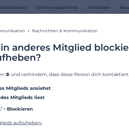
n Deutschland
Erfahrungsberichte
Aktivitäten
Bew
mmunikation
Nachrichten & Kommunikation
Online-Hilfe
in anderes Mitglied blockie
ufheben?
Antworten auf deine Fragen
 ⛔️ und verhindern, dass diese Person dich kontaktiert,
Suchbeispiele: « Abonnement », «E-Mail Adresse », « Registrierung »
es Mitglieds ansiehst
es Mitglieds liest
’
>
Blockieren
.
glieds aufzuheben: