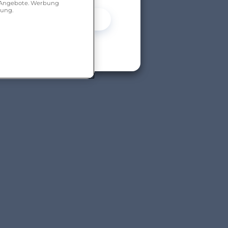
r Angebote. Werbung
hung.
Ja
Nein