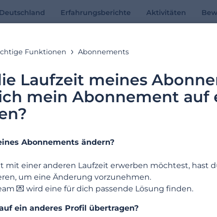
n Deutschland
Erfahrungsberichte
Aktivitäten
Bew
chtige Funktionen
Abonnements
Online-Hilfe
die Laufzeit meines Abonn
ich mein Abonnement auf 
Antworten auf deine Fragen
gen?
meines Abonnements ändern?
Suchbeispiele: « Abonnement », «E-Mail Adresse », « Registrierung »
it einer anderen Laufzeit erwerben möchtest, hast d
tieren, um eine Änderung vorzunehmen.
am 💌 wird eine für dich passende Lösung finden.
f ein anderes Profil übertragen?