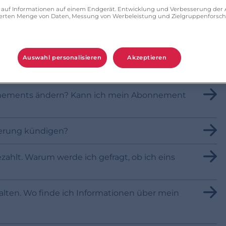
ff auf Informationen auf einem Endgerät. Entwicklung und Verbesserung de
zierten Menge von Daten, Messung von Werbeleistung und Zielgruppenforsc
Auswahl personalisieren
Akzeptieren
onnements ändern? Kann ich mein Abonnement
gerung kündigen?
zahlt. Warum werde ich gefragt, ob ich eins
alten. Wo finde ich Informationen über mein