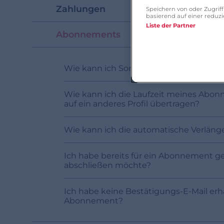
Zahlungen
Speichern von oder Zugri
basierend auf einer redu
Liste der Partner
Abonnements
Wie kann ich Sonderangebote nutzen?
Wie kann ich die Laufzeit meines Ab
auf ein anderes Profil übertragen?
Wie kann ich die automatische Verlän
Ich habe bereits für ein Abonnement ge
abschließen möchte?
Ich habe keine Bestätigungs-E-Mail erh
Abonnement?