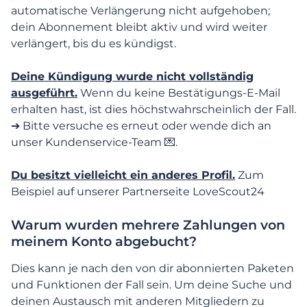
Anmeldung und erste Schritte
automatische Verlängerung nicht aufgehoben;
dein Abonnement bleibt aktiv und wird weiter
Mein Profil verwalten
verlängert, bis du es kündigst.
Deine Kündigung wurde nicht vollständig
Funktionen, Suche & Kommunikation
ausgeführt.
Wenn du keine Bestätigungs-E-Mail
erhalten hast, ist dies höchstwahrscheinlich der Fall.
Abonnement & kostenpflichtige
➔ Bitte versuche es erneut oder wende dich an
Funktionen
unser Kundenservice-Team 💌.
Kostenpflichtige Funktionen
Du besitzt vielleicht ein anderes Profil.
Zum
Beispiel auf unserer Partnerseite LoveScout24
Zahlungen
Warum wurden mehrere Zahlungen von
meinem Konto abgebucht?
Wieso muss ich mich authentifizieren, um
meinen Kauf abzuschließen?
Dies kann je nach den von dir abonnierten Paketen
und Funktionen der Fall sein. Um deine Suche und
Wie kann ich für mein Abonnement
deinen Austausch mit anderen Mitgliedern zu