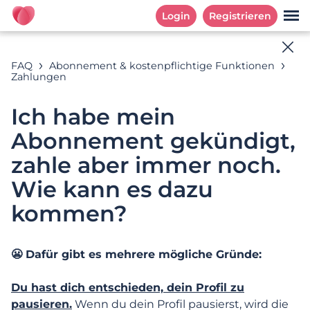
Login
Registrieren
Online-Hilfe
FAQ
Abonnement & kostenpflichtige Funktionen
Zahlungen
Antworten auf deine Fragen
Ich habe mein
Abonnement gekündigt,
Suchbeispiele: « Abonnement », «E-Mail Adresse », «
zahle aber immer noch.
Registrierung »
Wie kann es dazu
kommen?
KATEGORIEN
HÄUFIG GESTELLTE FRAGEN
😬 Dafür gibt es mehrere mögliche Gründe:
Kategorien
Du hast dich entschieden, dein Profil zu
pausieren.
Wenn du dein Profil pausierst, wird die