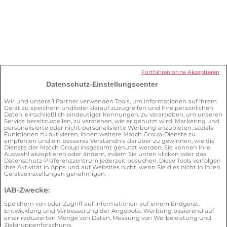
Ich möchte mein Abonnement
kündigen. Was muss ich tun?
Wie kann ich mein Profil löschen?
Fortfahren ohne Akzeptieren
Datenschutz-Einstellungscenter
Was kann ich für meine Sicherheit auf
Wir und unsere
1
Partner verwenden Tools, um Informationen auf Ihrem
Gerät zu speichern und/oder darauf zuzugreifen und Ihre persönlichen
der Plattform tun?
Daten, einschließlich eindeutiger Kennungen, zu verarbeiten, um unseren
Service bereitzustellen, zu verstehen, wie er genutzt wird, Marketing und
personalisierte oder nicht-personalisierte Werbung anzubieten, soziale
Funktionen zu aktivieren, Ihnen weitere Match Group-Dienste zu
empfehlen und ein besseres Verständnis darüber zu gewinnen, wie die
Dienste der Match Group insgesamt genutzt werden. Sie können Ihre
Auswahl akzeptieren oder ändern, indem Sie unten klicken oder das
Datenschutz-Präferenzzentrum jederzeit besuchen. Diese Tools verfolgen
Ihre Aktivität in Apps und auf Websites nicht, wenn Sie dies nicht in Ihren
Geräteeinstellungen genehmigen.
AGB
Datenschutz
Verträge hier kündigen
IAB-Zwecke:
Cookie Policy
Impressum
Speichern von oder Zugriff auf Informationen auf einem Endgerät.
Illegalen Inhalt melden
Entwicklung und Verbesserung der Angebote. Werbung basierend auf
einer reduzierten Menge von Daten, Messung von Werbeleistung und
Zielgruppenforschung.