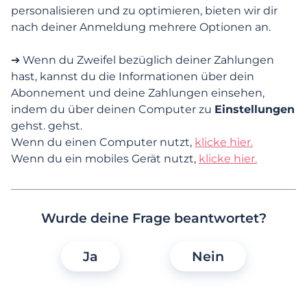
bezahlen? Und wie wird es auf meinen
personalisieren und zu optimieren, bieten wir dir
Kontoauszügen angezeigt?
nach deiner Anmeldung mehrere Optionen an.
Ich habe mein Abonnement gekündigt,
➔ Wenn du Zweifel bezüglich deiner Zahlungen
zahle aber immer noch. Wie kann es dazu
kommen?
hast, kannst du die Informationen über dein
Abonnement und deine Zahlungen einsehen,
indem du über deinen Computer zu
Einstellungen
Ich habe Probleme, ein Abonnement
abzuschließen. Was soll ich tun?
gehst. gehst.
Wenn du einen Computer nutzt,
klicke hier.
Wenn du ein mobiles Gerät nutzt,
klicke hier.
Wie kann ich die mit meinem Abonnement
verbundenen Zahlungsinformationen
ändern?
Wurde deine Frage beantwortet?
Abonnements
Ja
Nein
Abonnement kündigen